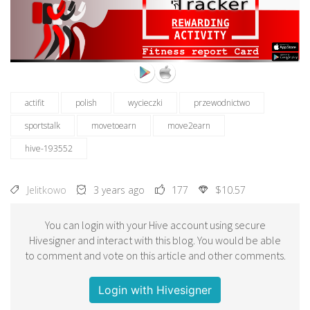
actifit
polish
wycieczki
przewodnictwo
sportstalk
movetoearn
move2earn
hive-193552
Jelitkowo
3 years ago
177
$10.57
You can login with your Hive account using secure
Hivesigner and interact with this blog. You would be able
to comment and vote on this article and other comments.
Login with Hivesigner