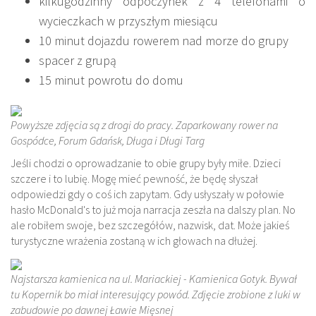
kilkugodzinny odpoczynek z 4 telefonami o
wycieczkach w przyszłym miesiącu
10 minut dojazdu rowerem nad morze do grupy
spacer z grupą
15 minut powrotu do domu
Powyższe zdjęcia są z drogi do pracy. Zaparkowany rower na
Gospódce, Forum Gdańsk, Długa i Długi Targ
Jeśli chodzi o oprowadzanie to obie grupy były miłe. Dzieci
szczere i to lubię. Mogę mieć pewność, że będę słyszał
odpowiedzi gdy o coś ich zapytam. Gdy usłyszały w połowie
hasło McDonald's to już moja narracja zeszła na dalszy plan. No
ale robiłem swoje, bez szczegółów, nazwisk, dat. Może jakieś
turystyczne wrażenia zostaną w ich głowach na dłużej.
Najstarsza kamienica na ul. Mariackiej - Kamienica Gotyk. Bywał
tu Kopernik bo miał interesujący powód. Zdjęcie zrobione z luki w
zabudowie po dawnej Ławie Mięsnej