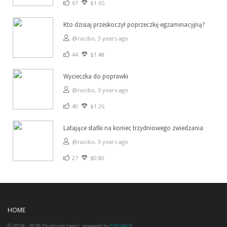
67
$1.65
Kto dzisiaj przeskoczył poprzeczkę egzaminacyjną?
@racibo,
3 years ago
44
$1.48
Wycieczka do poprawki
@racibo,
3 years ago
40
$1.26
Latające statki na koniec trzydniowego zwiedzania
@racibo,
3 years ago
27
$0.80
HOME
© 2018 - 2026 Drugi spis treści, powered by
ENGRAVE