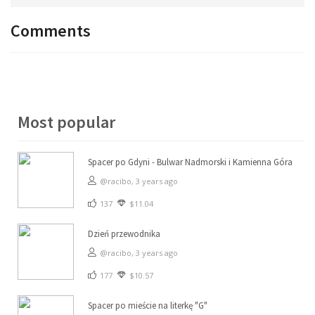
Comments
Most popular
Spacer po Gdyni - Bulwar Nadmorski i Kamienna Góra
@racibo,
3 years ago
137
$11.04
Dzień przewodnika
@racibo,
3 years ago
177
$10.57
Spacer po mieście na literkę "G"